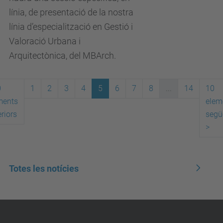
línia, de presentació de la nostra
línia d’especialització en Gestió i
Valoració Urbana i
Arquitectònica, del MBArch.
0
1
2
3
4
5
6
7
8
...
14
10
ments
elem
riors
segü
>
Totes les notícies