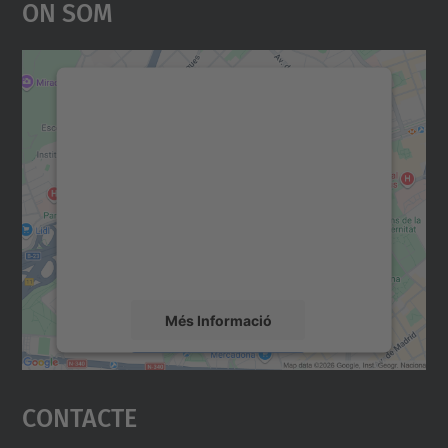
On Som
Necessitem el vostre
consentiment per carregar el
servei Google Maps!
Utilitzem un servei de tercers per incrustar
contingut del mapa que pugui recollir dades
sobre la vostra activitat. Reviseu-ne els
detalls i accepteu el servei per veure el
mapa.
Més Informació
Accepta
Contacte
powered by
Usercentrics Consent
Management Platform