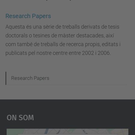
Research Papers
Aquesta és una sèrie de treballs derivats de tesis
doctorals o tesines de màster destacades, així
com també de treballs de recerca propis, editats i
publicats pel nostre centre entre 2002 i 2006.
N
Research Papers
a
v
e
On Som
g
a