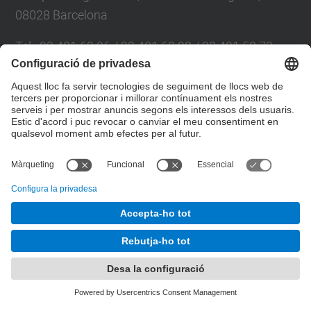
08028 Barcelona
Tel.
:
93 401 63 96 / 93 401 63 98 / 93 401 58 73
E-mail
:
cpsv.info@upc.edu
Directori UPC
Formulari de contacte
© UPC
Desenvolupat amb
Mapa del lloc
Accessibilitat
Avís legal
Configuració de privadesa