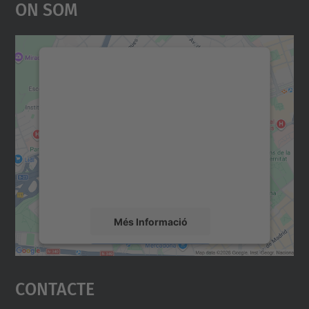
On Som
Necessitem el vostre
consentiment per carregar el
servei Google Maps!
Utilitzem un servei de tercers per incrustar
contingut del mapa que pugui recollir dades
sobre la vostra activitat. Reviseu-ne els
detalls i accepteu el servei per veure el
mapa.
Més Informació
Accepta
Contacte
powered by
Usercentrics Consent
Management Platform