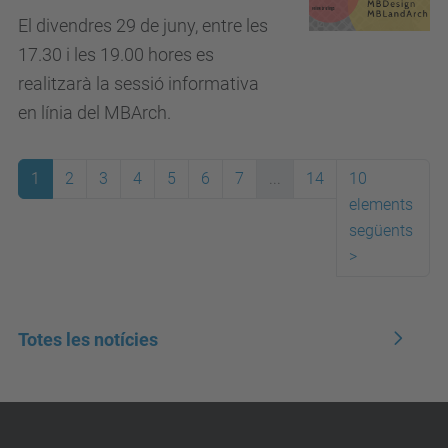
El divendres 29 de juny, entre les
17.30 i les 19.00 hores es
realitzarà la sessió informativa
en línia del MBArch.
1
2
3
4
5
6
7
...
14
10
elements
següents
>
Totes les notícies