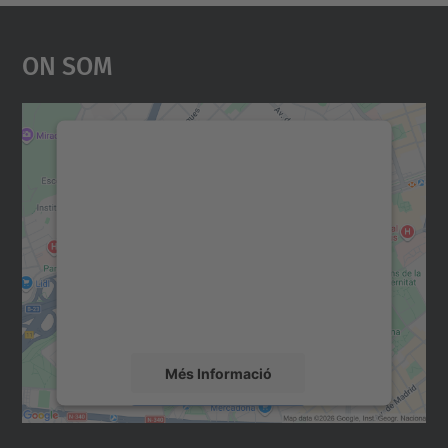
On Som
Necessitem el vostre
consentiment per carregar el
servei Google Maps!
Utilitzem un servei de tercers per incrustar
contingut del mapa que pugui recollir dades
sobre la vostra activitat. Reviseu-ne els
detalls i accepteu el servei per veure el
mapa.
Més Informació
Accepta