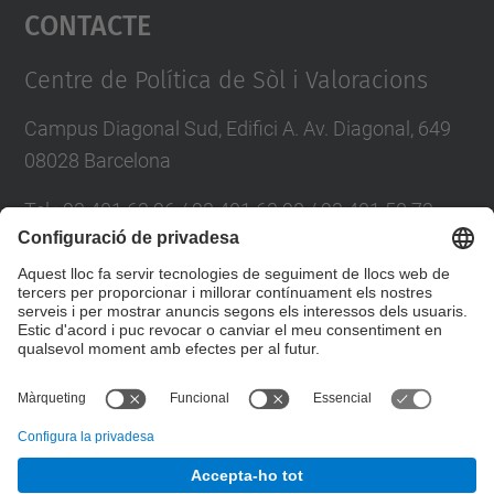
Contacte
powered by
Usercentrics Consent
Management Platform
Centre de Política de Sòl i Valoracions
Campus Diagonal Sud, Edifici A. Av. Diagonal, 649
08028 Barcelona
Tel.
:
93 401 63 96 / 93 401 63 98 / 93 401 58 73
E-mail
:
cpsv.info@upc.edu
Directori UPC
Formulari de contacte
© UPC