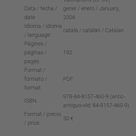
Data / fecha /
gener / enero / January,
date:
2006
Idioma / idioma
català / catalán / Catalan
/ language:
Pàgines /
páginas /
192
pages:
Format /
formato /
PDF
format:
978-84-8157-460-9 (antic-
ISBN:
antiguo-old: 84-8157-460-9)
Format / precio
30 €
/ price: