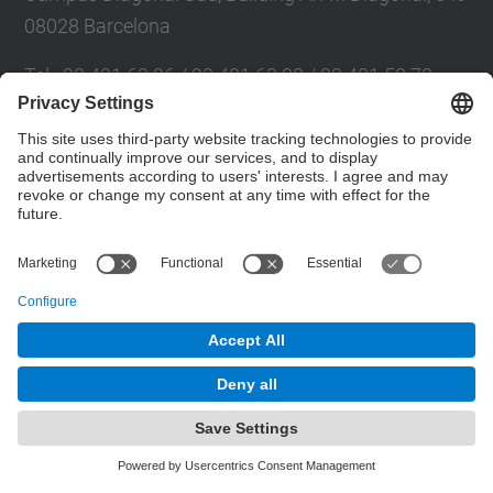
08028 Barcelona
Tel.
:
93 401 63 96 / 93 401 63 98 / 93 401 58 73
E-mail
:
cpsv.info@upc.edu
Directory UPC
Contact form
© UPC
Powered by
Site Map
Accessibility
Disclaimer
Privacy Settings