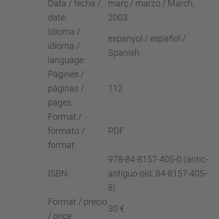
Data / fecha /
març / marzo / March,
date:
2003
Idioma /
espanyol / español /
idioma /
Spanish
language:
Pàgines /
páginas /
112
pages:
Format /
formato /
PDF
format:
978-84-8157-405-0 (antic-
ISBN:
antiguo-old: 84-8157-405-
8)
Format / precio
30 €
/ price: