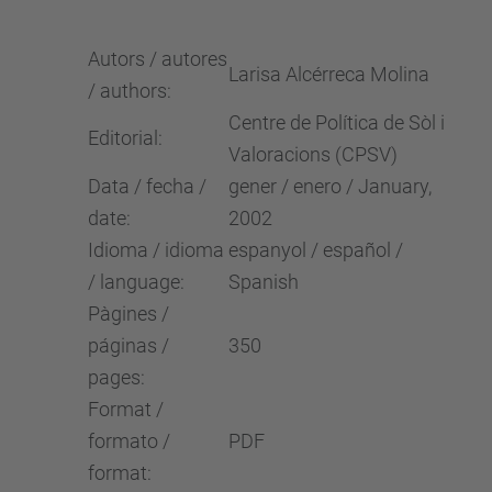
Autors / autores
Larisa Alcérreca Molina
/ authors:
Centre de Política de Sòl i
Editorial:
Valoracions (CPSV)
Data / fecha /
gener / enero / January,
date:
2002
Idioma / idioma
espanyol / español /
/ language:
Spanish
Pàgines /
páginas /
350
pages:
Format /
formato /
PDF
format: