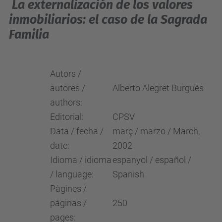
La externalización de los valores
inmobiliarios: el caso de la Sagrada
Familia
Autors /
autores /
Alberto Alegret Burgués
authors:
Editorial:
CPSV
Data / fecha /
març / marzo / March,
date:
2002
Idioma / idioma
espanyol / español /
/ language:
Spanish
Pàgines /
páginas /
250
pages: