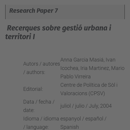
Research Paper 7
Recerques sobre gestió urbana i
territori I
Anna Garcia Masiá, Ivan
Autors / autores
Icochea, Iria Martinez, Mario
/ authors:
Pablo Virreira
Centre de Política de Sòl i
Editorial:
Valoracions (CPSV)
Data / fecha /
juliol / julio / July, 2004
date:
Idioma / idioma
espanyol / español /
/ language:
Spanish