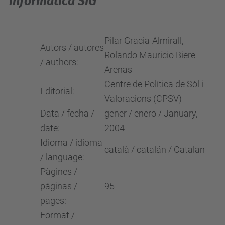
informàtica SIG
Pilar Gracia-Almirall,
Autors / autores
Rolando Mauricio Biere
/ authors:
Arenas
Centre de Política de Sòl i
Editorial:
Valoracions (CPSV)
Data / fecha /
gener / enero / January,
date:
2004
Idioma / idioma
català / catalán / Catalan
/ language:
Pàgines /
páginas /
95
pages:
Format /