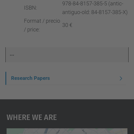
978-84-8157-385-5 (antic-
ISBN:
antiguo-old: 84-8157-385-X)
Format / precio
30 €
/ price:
...
N
Research Papers
a
v
i
Where We Are
g
a