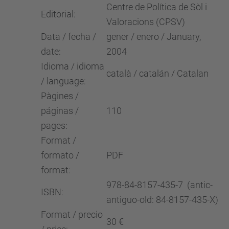
Centre de Política de Sòl i
Editorial:
Valoracions (CPSV)
Data / fecha /
gener / enero / January,
date:
2004
Idioma / idioma
català / catalán / Catalan
/ language:
Pàgines /
páginas /
110
pages:
Format /
formato /
PDF
format:
978-84-8157-435-7 (antic-
ISBN:
antiguo-old: 84-8157-435-X)
Format / precio
30 €