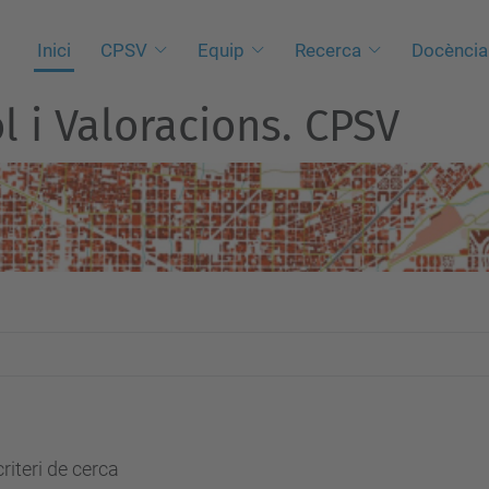
Inici
CPSV
Equip
Recerca
Docència
l i Valoracions. CPSV
riteri de cerca