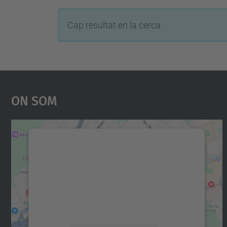
Cap resultat en la cerca.
On Som
Necessitem el vostre consentiment
per carregar el servei Google Maps!
Utilitzem un servei de tercers per incrustar
contingut del mapa que pugui recollir dades
sobre la vostra activitat. Reviseu-ne els
detalls i accepteu el servei per veure el mapa.