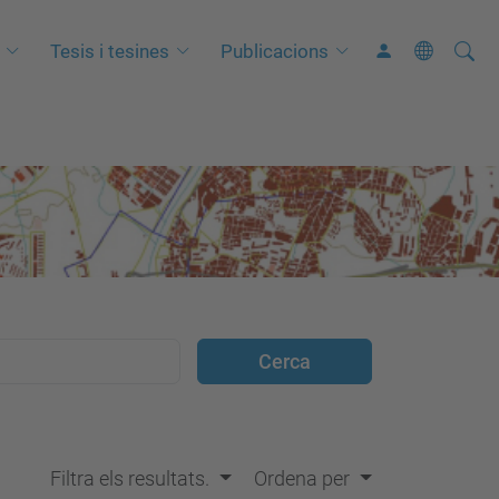
Cerca
C
Tesis i tesines
Publicacions
e
r
c
a
a
v
a
n
ç
a
d
a
…
Filtra els resultats.
Ordena per