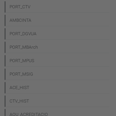
g
PORT_CTV
a
c
AMBCINTA
i
PORT_DGVUA
ó
PORT_MBArch
PORT_MPUS
PORT_MSIG
ACE_HIST
CTV_HIST
AQU_ACREDITACIO