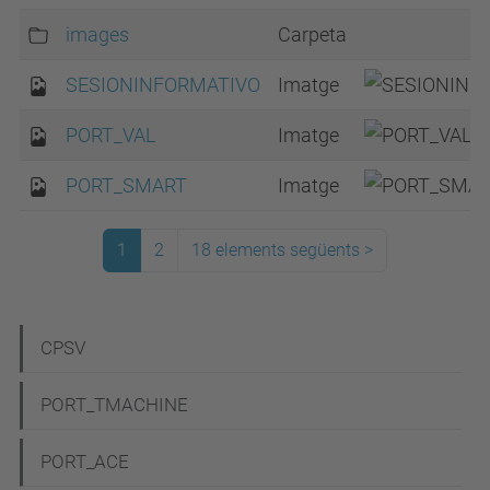
images
Carpeta
SESIONINFORMATIVO
Imatge
PORT_VAL
Imatge
PORT_SMART
Imatge
1
2
18 elements següents
>
N
CPSV
a
PORT_TMACHINE
v
e
PORT_ACE