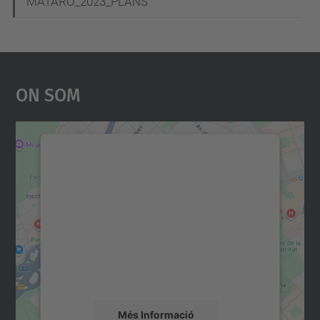
MATARO_2023_PLANS
On Som
Necessitem el vostre
consentiment per carregar el
servei Google Maps!
Utilitzem un servei de tercers per incrustar
contingut del mapa que pugui recollir dades
sobre la vostra activitat. Reviseu-ne els
detalls i accepteu el servei per veure el
mapa.
Més Informació