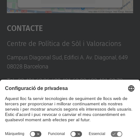
Accepta
Contacte
powered by
Usercentrics Consent
Management Platform
Centre de Política de Sòl i Valoracions
Campus Diagonal Sud, Edifici A. Av. Diagonal, 649
08028 Barcelona
Tel.
:
93 401 63 96 / 93 401 63 98 / 93 401 58 73
E-mail
:
cpsv.info@upc.edu
Directori UPC
Formulari de contacte