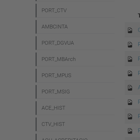
g
PORT_CTV
a
c
AMBCINTA
i
PORT_DGVUA
ó
PORT_MBArch
PORT_MPUS
PORT_MSIG
ACE_HIST
CTV_HIST