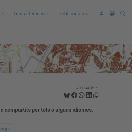
Cerca
C
Tesis i tesines
Publicacions
e
r
c
a
a
v
a
n
Comparteix:
ç
a
d
in compartits per tots o alguns idiomes.
a
…
ents
>