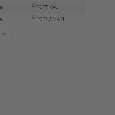
ge
ge
ents
>