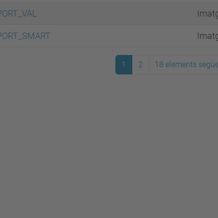
PORT_VAL
Imat
PORT_SMART
Imat
1
2
18 elements segü