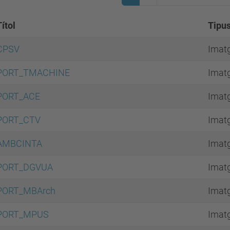
Títol
Tipu
CPSV
Imat
PORT_TMACHINE
Imat
PORT_ACE
Imat
PORT_CTV
Imat
AMBCINTA
Imat
PORT_DGVUA
Imat
PORT_MBArch
Imat
PORT_MPUS
Imat