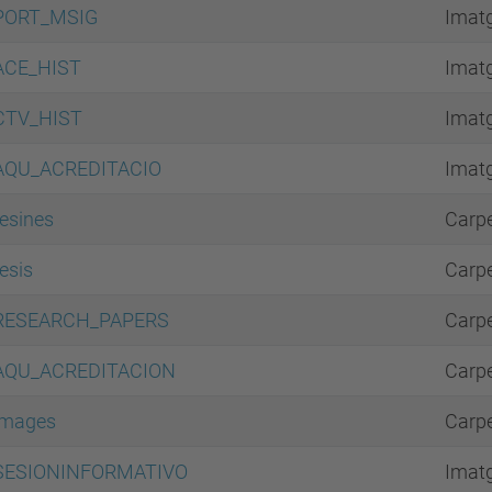
PORT_MSIG
Imat
ACE_HIST
Imat
CTV_HIST
Imat
AQU_ACREDITACIO
Imat
tesines
Carp
tesis
Carp
RESEARCH_PAPERS
Carp
AQU_ACREDITACION
Carp
images
Carp
SESIONINFORMATIVO
Imat