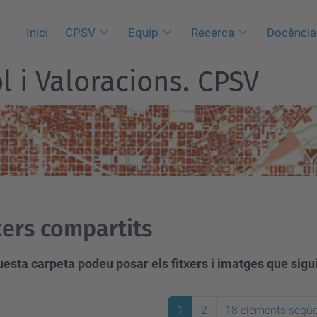
Inici
CPSV
Equip
Recerca
Docència
l i Valoracions. CPSV
xers compartits
esta carpeta podeu posar els fitxers i imatges que sigu
1
2
18 elements segü