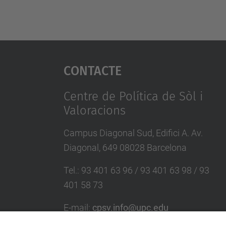
Contacte
Centre de Política de Sòl i
Valoracions
Campus Diagonal Sud, Edifici A. Av.
Diagonal, 649 08028 Barcelona
Tel.
:
93 401 63 96 / 93 401 63 98 / 93
401 58 73
E-mail
:
cpsv.info@upc.edu