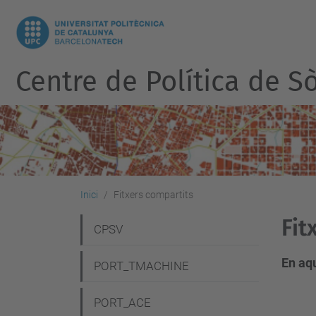
Centre de Política de Sò
Inici
Fitxers compartits
Fit
N
CPSV
a
En aqu
PORT_TMACHINE
v
e
PORT_ACE