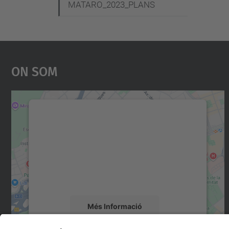
MATARO_2023_PLANS
On Som
Necessitem el vostre consentiment
per carregar el servei Google Maps!
Utilitzem un servei de tercers per incrustar
contingut del mapa que pugui recollir dades
sobre la vostra activitat. Reviseu-ne els
detalls i accepteu el servei per veure el mapa.
Més Informació