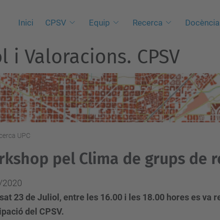
Inici
CPSV
Equip
Recerca
Docència
l i Valoracions. CPSV
ecerca UPC
kshop pel Clima de grups de r
/2020
sat 23 de Juliol, entre les 16.00 i les 18.00 hores es va
ipació del CPSV.