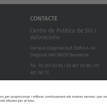
Contacte
Centre de Política de Sòl i
Valoracions
Campus Diagonal Sud, Edifici A. Av.
Diagonal, 649 08028 Barcelona
Tel.
:
93 401 63 96 / 93 401 63 98 / 93
401 58 73
E-mail
:
cpsv.info@upc.edu
Directori UPC
Formulari de contacte