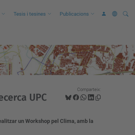
Cerca
C
Tesis i tesines
Publicacions
e
r
c
a
a
v
a
n
Comparteix:
ç
ecerca UPC
a
d
a
 realitzar un Workshop pel Clima, amb la
…