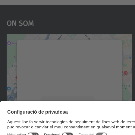
On Som
Necessitem el vostre consentiment
per carregar el servei Google Maps!
Utilitzem un servei de tercers per incrustar
contingut del mapa que pugui recollir dades
sobre la vostra activitat. Reviseu-ne els
detalls i accepteu el servei per veure el mapa.
Més Informació
Accepta
powered by
Usercentrics Consent