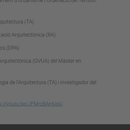
tament d'Urbanisme i Ordenació del Territori
rquitectura (TA)
tació Arquitectònica (RA)
ics (DPA)
 i Arquitectònica (GVUA) del Màster en
gia de l'Arquitectura (TA) i investigador del
s://youtu.be/JFMrcBAHUpU