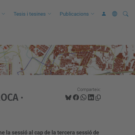
Cerca
C
Tesis i tesines
Publicacions
e
r
c
a
a
v
a
n
Comparteix:
ç
ROCA ·
a
d
a
…
me la sessió al cap de la tercera sessió de