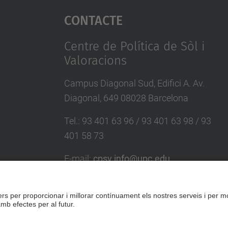
Contacte
Centre de Política de Sòl i
Valoracions
Campus Diagonal Sud, Edifici A. Av.
Diagonal, 649 08028 Barcelona
Tel.
:
93 401 63 96 / 93 401 63 98 / 93
401 58 73
E-mail
:
cpsv.info@upc.edu
Directori UPC
Formulari de contacte