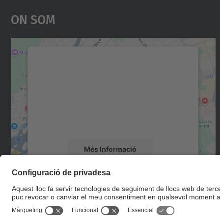
On Som
Necessitem el vostre consentiment
per carregar el servei Google Maps!
Utilitzem un servei de tercers per incrustar
contingut del mapa que pugui recollir dades
sobre la vostra activitat. Reviseu-ne els
detalls i accepteu el servei per veure el mapa.
Més Informació
Accepta
powered by
Usercentrics Consent
Management Platform