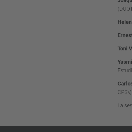
Joaqu
(DUO
Helen
Ernes
Toni V
Yasmi
Estud
Carlo
CPSV,
La ses