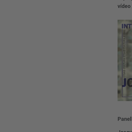
vídeo 
Panell