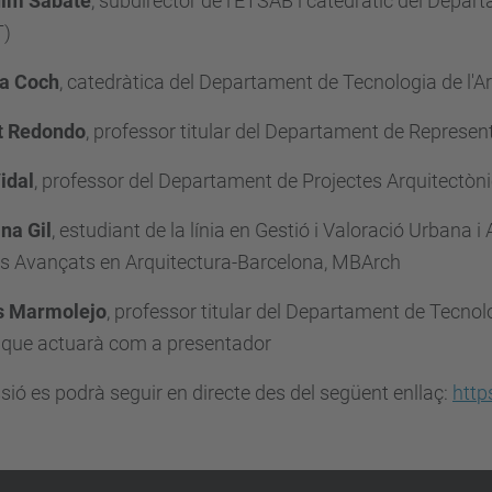
im Sabaté
, subdirector de l'ETSAB i catedràtic del Depar
T)
a Coch
, catedràtica del Departament de Tecnologia de l'A
t Redondo
, professor titular del Departament de Represen
idal
, professor del Departament de Projectes Arquitectòn
na Gil
, estudiant de la línia en Gestió i Valoració Urbana
is Avançats en Arquitectura-Barcelona, MBArch
s Marmolejo
, professor titular del Departament de Tecnolo
 que actuarà com a presentador
sió es podrà seguir en directe des del següent enllaç:
http