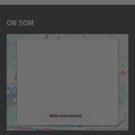
On Som
Necessitem el vostre
consentiment per carregar el
servei Google Maps!
Utilitzem un servei de tercers per incrustar
contingut del mapa que pugui recollir dades
sobre la vostra activitat. Reviseu-ne els
detalls i accepteu el servei per veure el
mapa.
Més Informació
Accepta