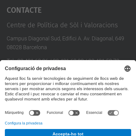
Contacte
powered by
Usercentrics Consent
Management Platform
Centre de Política de Sòl i Valoracions
Campus Diagonal Sud, Edifici A. Av. Diagonal, 649
08028 Barcelona
Tel.
:
93 401 63 96 / 93 401 63 98 / 93 401 58 73
E-mail
:
cpsv.info@upc.edu
Directori UPC
Formulari de contacte