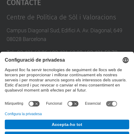
Contacte
Management Platform
Centre de Política de Sòl i Valoracions
Campus Diagonal Sud, Edifici A. Av. Diagonal, 649
08028 Barcelona
Tel.
:
93 401 63 96 / 93 401 63 98 / 93 401 58 73
E-mail
:
cpsv.info@upc.edu
Directori UPC
Formulari de contacte
© UPC