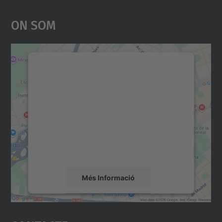
On Som
Necessitem el vostre
consentiment per carregar el
servei Google Maps!
Utilitzem un servei de tercers per incrustar
contingut del mapa que pugui recollir dades
sobre la vostra activitat. Reviseu-ne els
detalls i accepteu el servei per veure el
mapa.
Més Informació
Accepta
powered by
Usercentrics Consent