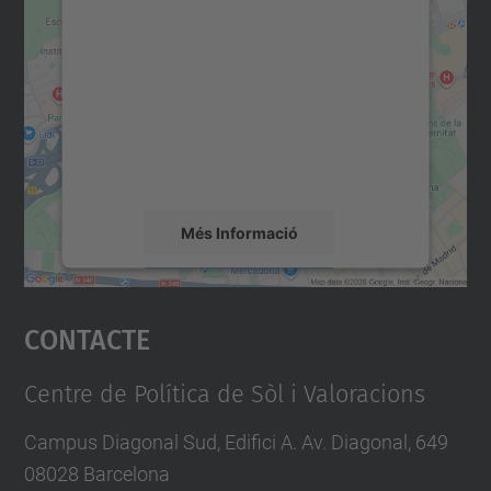
consentiment per carregar el
servei Google Maps!
Utilitzem un servei de tercers per incrustar
contingut del mapa que pugui recollir dades
sobre la vostra activitat. Reviseu-ne els
detalls i accepteu el servei per veure el
mapa.
Més Informació
Accepta
Contacte
powered by
Usercentrics Consent
Management Platform
Centre de Política de Sòl i Valoracions
Campus Diagonal Sud, Edifici A. Av. Diagonal, 649
08028 Barcelona